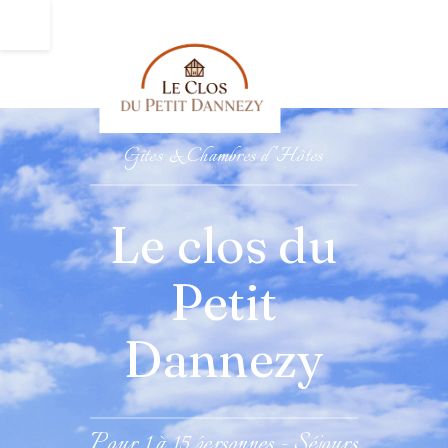
Gîtes & Chambres d 'Hô
tes
Le clos du
Petit
Dann
ezy
Pour 1 à 15 personnes - Séjours